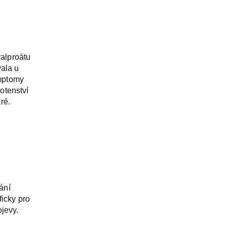
 bylo to jen
ráci se
ch padal únavou
izolací od
i dobře, jen
nejlepší, co
htěla přijít,
. To se bohužel
valproátu
 že mateřské
e jsem,
ala u
 narození
kromě léků
ymptomy
o špatně.
otenství
nažila se jí
ré.
 jako
m
a kontaktovala
Z těch pěti
á se jich ale
kvůli mně,
, ale dcera ne.
a), jak lomcuji
ak dál mléko
j zrychlený
e.
ánního“
jak stojím ve
išla kojící
ání
a komunitním
édla jiné děti,
ficky pro
 donesl manžel
 rodičů život.
ojevy.
e mám o 15 kilo
ž jsem
bě